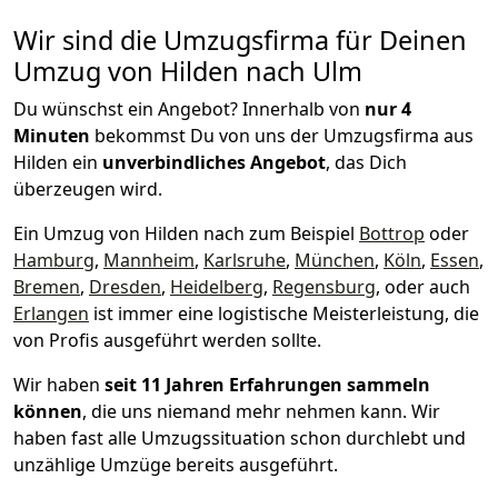
Wir sind die Umzugsfirma für Deinen
Umzug von Hilden nach Ulm
Du wünschst ein Angebot? Innerhalb von
nur 4
Minuten
bekommst Du von uns der Umzugsfirma aus
Hilden ein
unverbindliches Angebot
, das Dich
überzeugen wird.
Ein Umzug von Hilden nach zum Beispiel
Bottrop
oder
Hamburg
,
Mannheim
,
Karlsruhe
,
München
,
Köln
,
Essen
,
Bremen
,
Dresden
,
Heidelberg
,
Regensburg
, oder auch
Erlangen
ist immer eine logistische Meisterleistung, die
von Profis ausgeführt werden sollte.
Wir haben
seit
11 Jahren Erfahrungen sammeln
können
, die uns niemand mehr nehmen kann. Wir
haben fast alle Umzugssituation schon durchlebt und
unzählige Umzüge bereits ausgeführt.