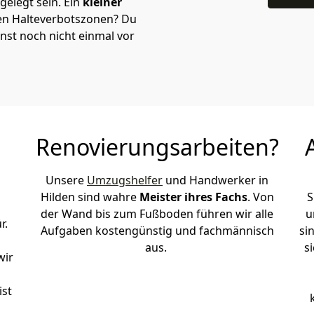
elegt sein. Ein
kleiner
 den Halteverbotszonen
? Du
nst noch nicht einmal vor
Renovierungsarbeiten?
Unsere
Umzugshelfer
und Handwerker in
Hilden sind wahre
Meister ihres Fachs
. Von
S
der Wand bis zum Fußboden führen wir alle
u
r.
Aufgaben kostengünstig und fachmännisch
si
aus.
s
wir
ist