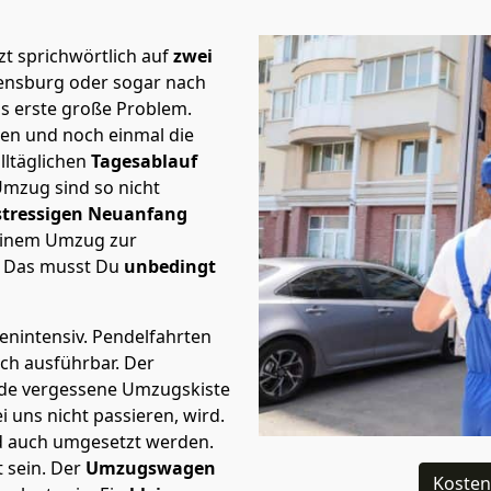
t sprichwörtlich auf
zwei
gensburg oder sogar nach
as erste große Problem.
en und noch einmal die
lltäglichen
Tagesablauf
Umzug sind so nicht
stressigen Neuanfang
 einem Umzug zur
. Das musst Du
unbedingt
tenintensiv. Pendelfahrten
ich ausführbar.
Der
Jede vergessene Umzugskiste
i uns nicht passieren, wird.
d auch umgesetzt werden.
 sein. Der
Umzugswagen
Kosten